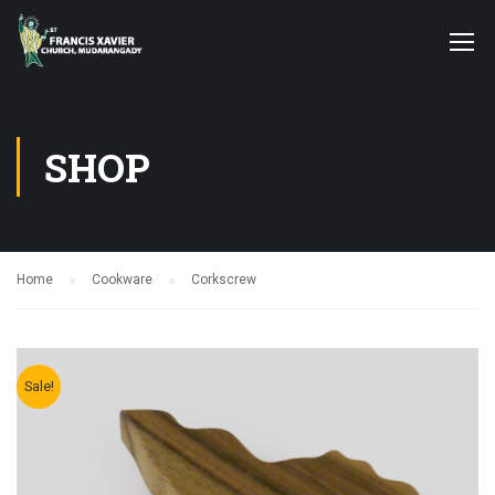
SHOP
Home
Cookware
Corkscrew
Sale!